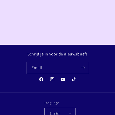
t
i
o
n
:
Schrijf je in voor de nieuwsbrief!
Email
Facebook
Instagram
YouTube
TikTok
Language
English