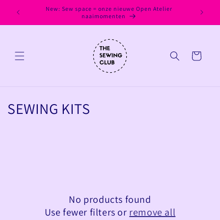
Skip to
New: Sew space = onze nieuwe Open Atelier
New: sew
content
naaimomenten
Cart
C
SEWING KITS
o
l
l
e
No products found
c
Use fewer filters or
remove all